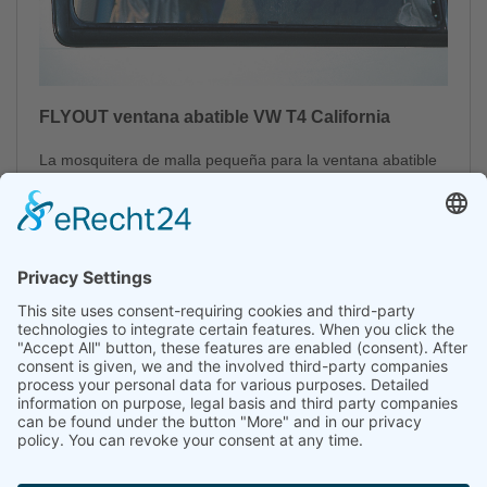
FLYOUT ventana abatible VW T4 California
La mosquitera de malla pequeña para la ventana abatible
se fija con cierre adhesivo.
Descripción:
®
FLYOUT
para ventana abatible frente de la puerta
corredera VW T4 California Coach
Ref.:
precio inclusive IVA:
100 111 031
68,50 €
Descripción:
®
FLYOUT
para la ventana corredera en/ en frente de la
puerta corredera VW T4