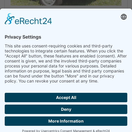
El AIR-SAFE permite tener ligeramente abierta el portón de
la furgoneta (aprox. 10 cm) y al mismo tiempo poder
cerrarlo con llave.
Made in Germany.
Con una mosquitera fijada en el maletero puede descanzar
en paz sin insectos. Más información:
FLYOUT
Descripción:
®
AIR-SAFE
Mercedes-Benz Viano
Ref.:
precio inclusive IVA:
102 150 250
21,50 €
© 2026 BRANDRUP. Todos los derechos reservados. |
Quienes somos
|