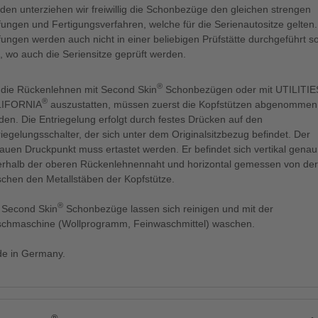
den unterziehen wir freiwillig die Schonbezüge den gleichen strengen
fungen und Fertigungsverfahren, welche für die Serienautositze gelten.
fungen werden auch nicht in einer beliebigen Prüfstätte durchgeführt 
t, wo auch die Seriensitze geprüft werden.
®
die Rückenlehnen mit Second Skin
Schonbezügen oder mit UTILITIE
®
LIFORNIA
auszustatten, müssen zuerst die Kopfstützen abgenommen
den. Die Entriegelung erfolgt durch festes Drücken auf den
riegelungsschalter, der sich unter dem Originalsitzbezug befindet. Der
auen Druckpunkt muss ertastet werden. Er befindet sich vertikal gena
erhalb der oberen Rückenlehnennaht und horizontal gemessen von der
schen den Metallstäben der Kopfstütze.
®
e Second Skin
Schonbezüge lassen sich reinigen und mit der
chmaschine (Wollprogramm, Feinwaschmittel) waschen.
e in Germany.