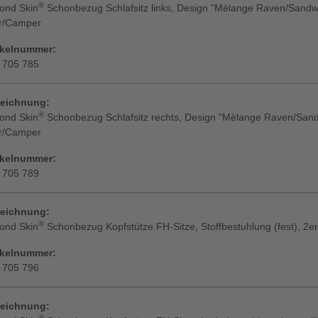
®
ond Skin
Schonbezug Schlafsitz links, Design "Mèlange Raven/Sandw
r/Camper
ikelnummer:
 705 785
eichnung:
®
ond Skin
Schonbezug Schlafsitz rechts, Design "Mèlange Raven/Sand
r/Camper
ikelnummer:
 705 789
eichnung:
®
ond Skin
Schonbezug Kopfstütze FH-Sitze, Stoffbestuhlung (fest), 2er
ikelnummer:
 705 796
eichnung:
®