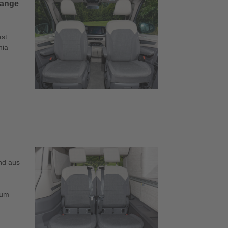
lange
ast
nia
nd aus
aum