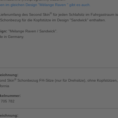
sen im gleichen Design "Mélange Raven " gibt es auch.
®
Lieferumfang des Second Skin
für jeden Schlafsitz im Fahrgastraum i
 Schonbezug für die Kopfstütze im Design "Sandwick" enthalten.
ign:
"Mélange Raven / Sandwick".
e in Germany.
eichnung:
®
ond Skin
Schonbezug FH-Sitze (nur für Drehsitze), ohne Kopfstütze
fornia
ikelnummer:
 705 782
eichnung: