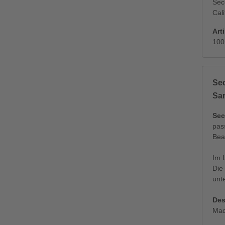
Sec
Cali
Art
100
Se
Sa
Sec
pas
Bea
Im 
Die 
unt
Des
Mad