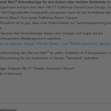
®
ond Skin
Schonbezüge für den linken oder rechten Schlafsitz
im
rgastraum entsprechen dem VW T7 California Ocean/Coast Design, si
 VW-Originalstoffen hergestellt und passen auch für die Schlafsitze der
ifornia Beach Tour sowie California Beach Camper.
 Passform ist so gut, dass man Unterschiede zur Serienbespannung k
t.
e Second Skin Schonbezüge lassen sich reinigen und sogar mit der
chmaschine (Wollprogramm) waschen.
sen im gleichen Design "Ribella Raven " und "Ribella Sandwick" gibt es
®
Lieferumfang des Second Skin
für jeden Schlafsitz im Fahrgastraum i
 Schonbezug für die Kopfstütze im Design "Sandwick" enthalten.
ign:
Original VW T7 "Ribella Sandwick / Raven".
e in Germany.
eichnung: