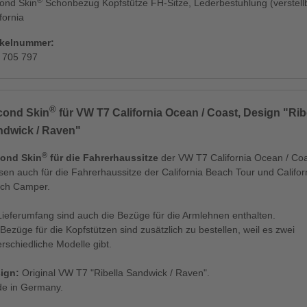
ond Skin
Schonbezug Kopfstütze FH-Sitze, Lederbestuhlung (verstell
fornia
ikelnummer:
 705 797
®
cond Skin
für VW T7 California Ocean / Coast, Design "Rib
ndwick / Raven"
®
ond Skin
für die Fahrerhaussitze
der VW T7 California Ocean / Co
sen auch für die Fahrerhaussitze der California Beach Tour und Califor
ch Camper.
Lieferumfang sind auch die Bezüge für die Armlehnen enthalten.
Bezüge für die Kopfstützen sind zusätzlich zu bestellen, weil es zwei
erschiedliche Modelle gibt.
ign:
Original VW T7 "Ribella Sandwick / Raven".
e in Germany.