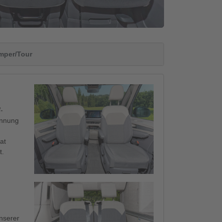
amper/Tour
-
annung
at
t.
unserer