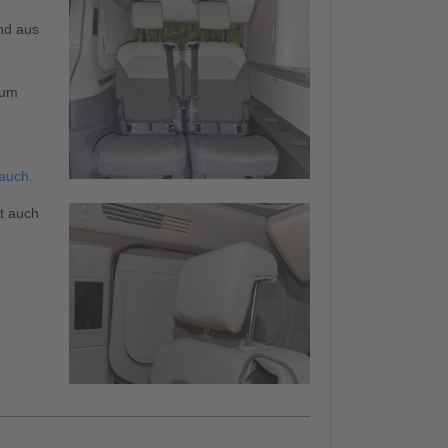
nd aus
aum
 auch.
st auch