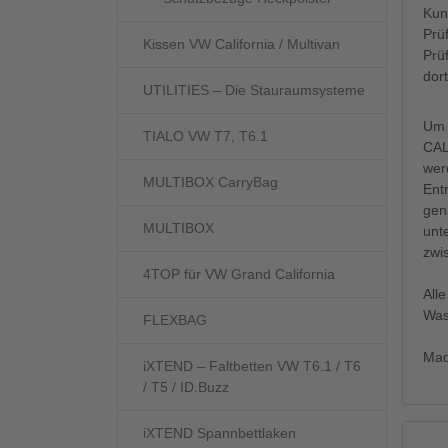
Kun
Prü
Kissen VW California / Multivan
Prü
dor
UTILITIES – Die Stauraumsysteme
Um 
TIALO VW T7, T6.1
CA
wer
MULTIBOX CarryBag
Ent
gen
MULTIBOX
unt
zwi
4TOP für VW Grand California
All
Was
FLEXBAG
Mad
iXTEND – Faltbetten VW T6.1 / T6
/ T5 / ID.Buzz
iXTEND Spannbettlaken