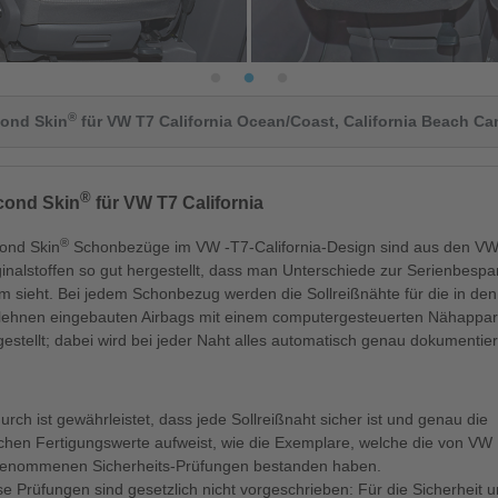
®
ond Skin
für VW T7 California Ocean/Coast, California Beach C
®
cond Skin
für VW T7 California
®
ond Skin
Schonbezüge im VW -T7-California-Design sind aus den VW
ginalstoffen so gut hergestellt, dass man Unterschiede zur Serienbesp
m sieht. Bei jedem Schonbezug werden die Sollreißnähte für die in den
zlehnen eingebauten Airbags mit einem computergesteuerten Nähappar
gestellt; dabei wird bei jeder Naht alles automatisch genau dokumentier
urch ist gewährleistet, dass jede Sollreißnaht sicher ist und genau die
ichen Fertigungswerte aufweist, wie die Exemplare, welche die von VW
enommenen Sicherheits-Prüfungen bestanden haben.
se Prüfungen sind gesetzlich nicht vorgeschrieben: Für die Sicherheit 