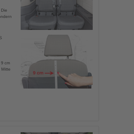
 Die
sondern
S
u 9 cm
 Mitte