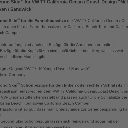
®
cond Skin
für VW T7 California Ocean / Coast, Design "Mé
ven / Sandwick"
®
ond Skin
für die Fahrerhaussitze
der VW T7 California Ocean / Co
sen auch für die Fahrerhaussitze der California Beach Tour und Califor
ch Camper.
Lieferumfang sind auch die Bezüge für die Armlehnen enthalten.
Bezüge für die Kopfstützen sind zusätzlich zu bestellen, weil es zwei
erschiedliche Modelle gibt.
ign:
Original VW T7 "Mélange Raven / Sandwick".
e in Germany.
®
ond Skin
Schonbezüge für den linken oder rechten Schlafsitz
im
rgastraum entsprechen dem VW T7 California Ocean/Coast Design, si
 VW-Originalstoffen hergestellt und passen auch für die Schlafsitze der
ifornia Beach Tour sowie California Beach Camper.
 Passform ist so gut, dass man Unterschiede zur Serienbespannung k
t.
e Second Skin Schonbezüge lassen sich reinigen und sogar mit der
chmaschine (Wollprogramm) waschen.