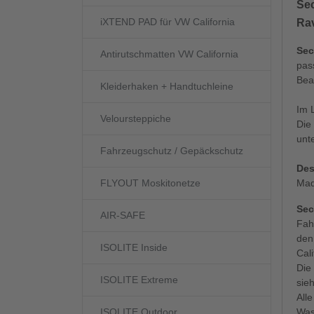
Se
iXTEND PAD für VW California
Ra
Sec
Antirutschmatten VW California
pas
Bea
Kleiderhaken + Handtuchleine
Im 
Veloursteppiche
Die 
unt
Fahrzeugschutz / Gepäckschutz
Des
Mad
FLYOUT Moskitonetze
Sec
AIR-SAFE
Fah
den
ISOLITE Inside
Cal
Die
ISOLITE Extreme
sieh
All
Was
ISOLITE Outdoor