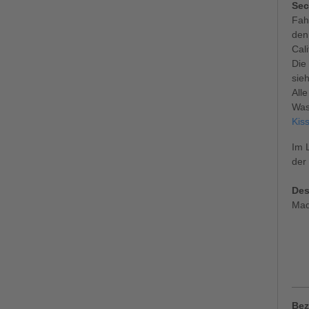
Sec
Fah
den
Cal
Die
sieh
All
Was
Kis
Im 
der
Des
Mad
Bez