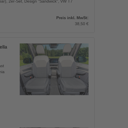
bar), 2er-Set, Design "Sandwick", VW T7
Preis inkl. MwSt:
38,50 €
ella
ast
nia