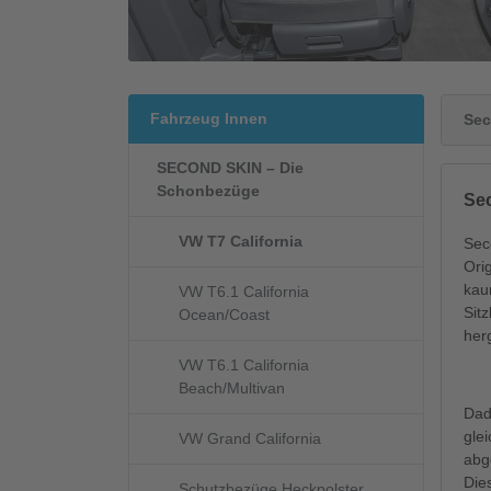
Fahrzeug Innen
Sec
SECOND SKIN – Die
Schonbezüge
Se
VW T7 California
Sec
Ori
kau
VW T6.1 California
Sit
Ocean/Coast
her
VW T6.1 California
Beach/Multivan
Dad
gle
VW Grand California
abg
Die
Schutzbezüge Heckpolster