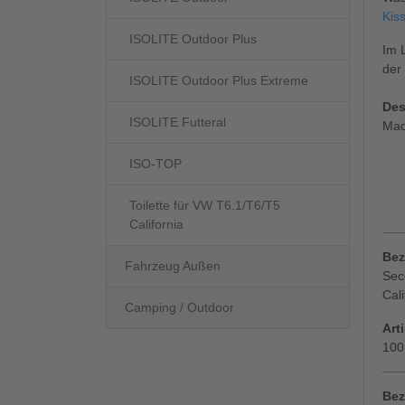
Kis
ISOLITE Outdoor Plus
Im 
der
ISOLITE Outdoor Plus Extreme
Des
ISOLITE Futteral
Mad
ISO-TOP
Toilette für VW T6.1/T6/T5
California
Bez
Fahrzeug Außen
Sec
Cali
Camping / Outdoor
Art
100
Bez